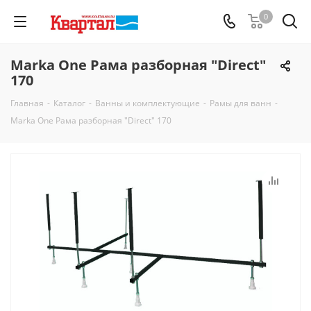
0
Marka One Рама разборная "Direct"
170
Главная
-
Каталог
-
Ванны и комплектующие
-
Рамы для ванн
-
Marka One Рама разборная "Direct" 170