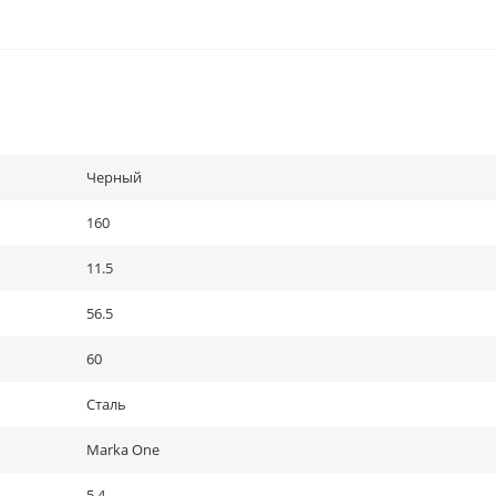
Черный
160
11.5
56.5
60
Сталь
Marka One
5.4