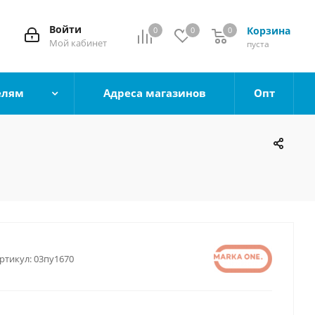
Войти
Корзина
0
0
0
0
Мой кабинет
пуста
елям
Адреса магазинов
Опт
ртикул:
03пу1670