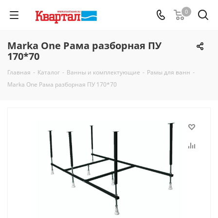
0
Marka One Рама разборная ПУ
170*70
Главная
-
Каталог
-
Ванны и комплектующие
-
Рамы для ванн
-
Marka One Рама разборная ПУ 170*70