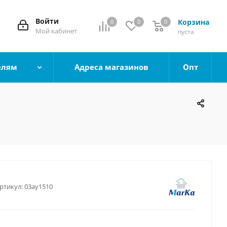
Войти
Корзина
0
0
0
0
Мой кабинет
пуста
елям
Адреса магазинов
Опт
ртикул:
03ау1510