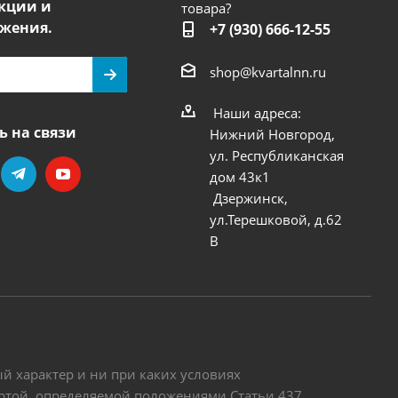
кции и
товара?
жения.
+7 (930) 666-12-55
shop@kvartalnn.ru
Наши адреса:
ь на связи
Нижний Новгород,
ул. Республиканская
дом 43к1
Дзержинск,
ул.Терешковой, д.62
В
 характер и ни при каких условиях
ертой, определяемой положениями Статьи 437