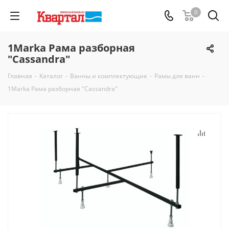
0
1Marka Рама разборная
"Cassandra"
Главная
-
Каталог
-
Ванны и комплектующие
-
Рамы для ванн
-
1Marka Рама разборная "Cassandra"