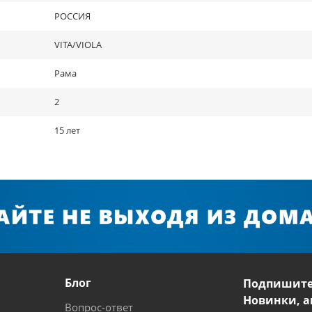
РОССИЯ
VITA/VIOLA
Рама
2
15 лет
Блог
Подпишите
Новинки, а
Вопрос-ответ