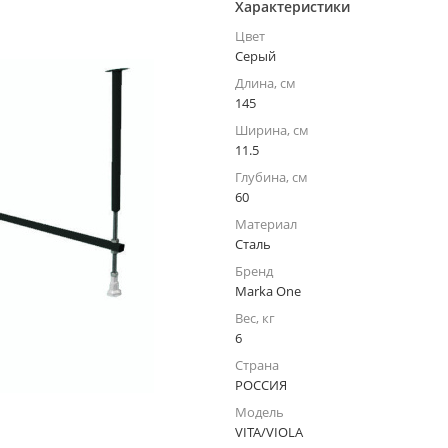
Характеристики
Цвет
Серый
Длина, см
145
Ширина, см
11.5
Глубина, см
60
Материал
Сталь
Бренд
Marka One
Вес, кг
6
Страна
РОССИЯ
Модель
VITA/VIOLA