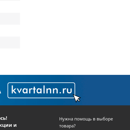
сь!
Нужна помощь в выборе
кции и
товара?