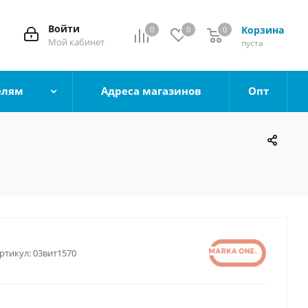
Войти
Корзина
0
0
0
0
Мой кабинет
пуста
елям
Адреса магазинов
Опт
ртикул:
03вит1570