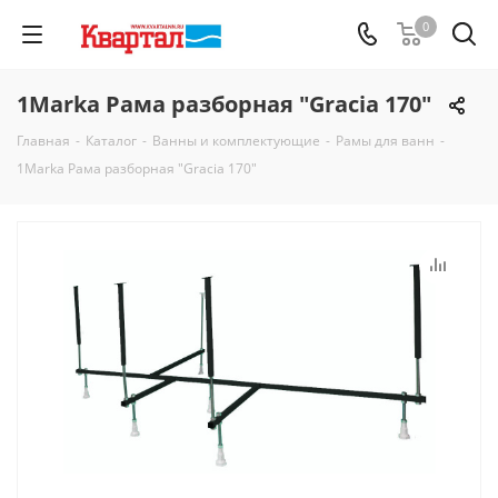
0
1Marka Рама разборная "Gracia 170"
Главная
-
Каталог
-
Ванны и комплектующие
-
Рамы для ванн
-
1Marka Рама разборная "Gracia 170"