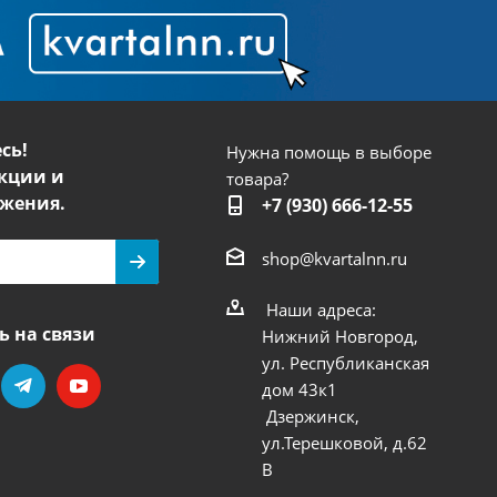
сь!
Нужна помощь в выборе
кции и
товара?
жения.
+7 (930) 666-12-55
shop@kvartalnn.ru
Наши адреса:
ь на связи
Нижний Новгород,
ул. Республиканская
дом 43к1
Дзержинск,
ул.Терешковой, д.62
В