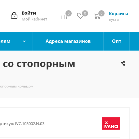
Войти
Корзина
0
0
0
0
Мой кабинет
пуста
елям
Адреса магазинов
Опт
 со стопорным
стопорным кольцом
ртикул:
IVC.103002.N.03