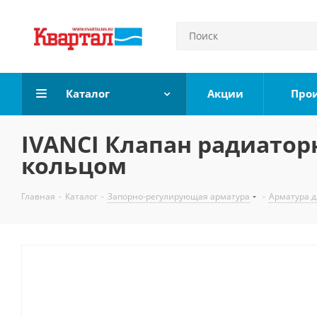
Каталог
Акции
Про
IVANCI Клапан радиатор
кольцом
Главная
-
Каталог
-
Запорно-регулирующая арматура
-
Арматура д