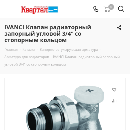
0
IVANCI Клапан радиаторный
запорный угловой 3/4" со
стопорным кольцом
Главная
-
Каталог
-
Запорно-регулирующая арматура
-
Арматура для радиаторов
-
IVANCI Клапан радиаторный запорный
угловой 3/4" со стопорным кольцом