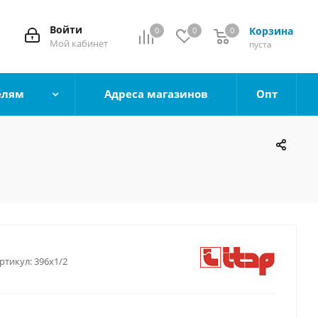
Войти
Корзина
0
0
0
0
Мой кабинет
пуста
елям
Адреса магазинов
Опт
ртикул:
396х1/2