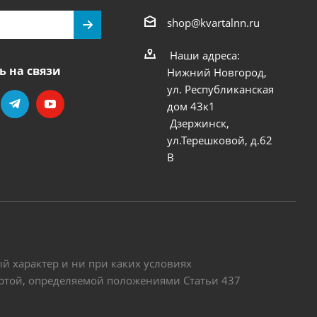
shop@kvartalnn.ru
Наши адреса:
ь на связи
Нижний Новгород,
ул. Республиканская
дом 43к1
Дзержинск,
ул.Терешковой, д.62
В
 характер и ни при каких условиях
ертой, определяемой положениями Статьи 437