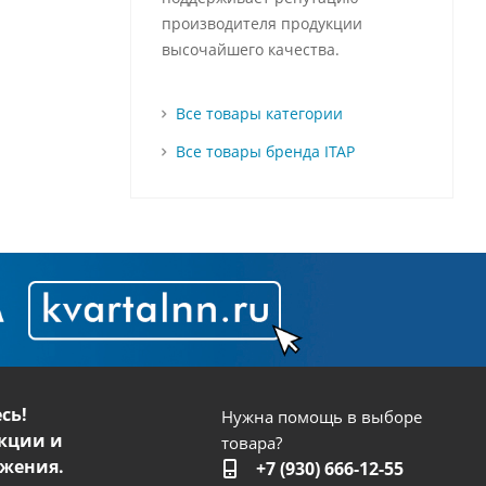
производителя продукции
высочайшего качества.
Все товары категории
Все товары бренда ITAP
сь!
Нужна помощь в выборе
кции и
товара?
жения.
+7 (930) 666-12-55