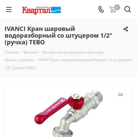
0
IVANCI Кран шаровый
водоразборный со штуцером 1/2"
(ручка) TEBO
Главная
-
Каталог
-
Запорно-регулирующая арматура
-
Краны шаровые
-
IVANCI Кран шаровый водоразборный со штуцером
1/2" (ручка) TEBO