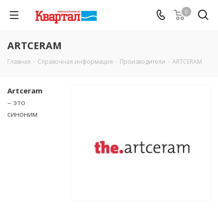
0
ARTCERAM
Главная
-
Справочная информация
-
Производители
-
ARTCERAM
Artceram
– это
синоним