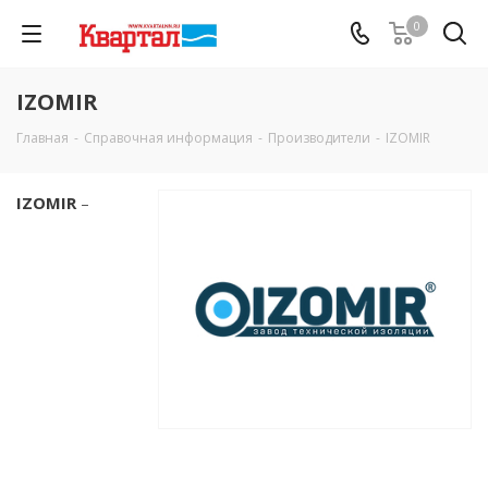
0
IZOMIR
Главная
-
Справочная информация
-
Производители
-
IZOMIR
IZOMIR
–