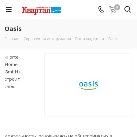
0
Oasis
Главная
-
Справочная информация
-
Производители
-
Oasis
«Forte
Home
GmbH»
строит
свою
деятельность, основываясь на общепринятых в