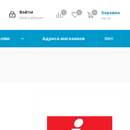
Войти
Корзина
0
0
0
0
Мой кабинет
пуста
елям
Адреса магазинов
Опт