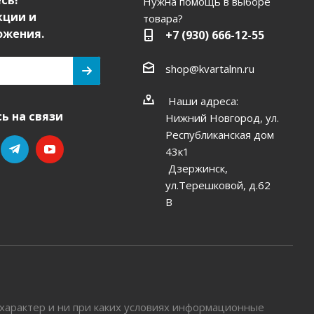
сь!
Нужна помощь в выборе
кции и
товара?
ожения.
+7 (930) 666-12-55
shop@kvartalnn.ru
Наши адреса:
ь на связи
Нижний Новгород, ул.
Республиканская дом
43к1
Дзержинск,
ул.Терешковой, д.62
В
характер и ни при каких условиях информационные