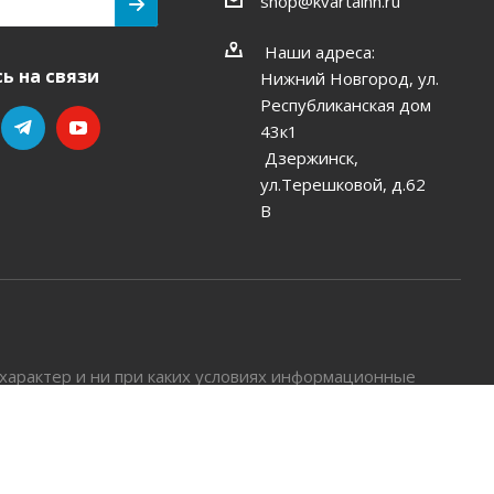
shop@kvartalnn.ru
Наши адреса:
ь на связи
Нижний Новгород, ул.
Республиканская дом
43к1
Дзержинск,
ул.Терешковой, д.62
В
характер и ни при каких условиях информационные
й положениями Статьи 437 Гражданского кодекса РФ.