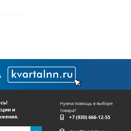
сь!
Нужна помощь в выборе
кции и
товара?
ожения.
+7 (930) 666-12-55