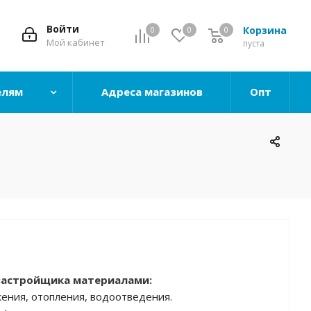
Войти
Корзина
0
0
0
0
Мой кабинет
пуста
елям
Адреса магазинов
Опт
застройщика материалами:
ения, отопления, водоотведения.