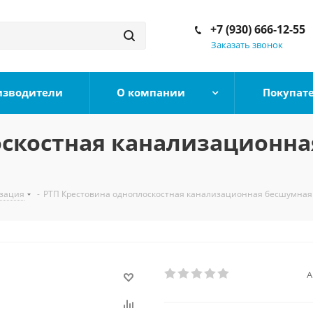
+7 (930) 666-12-55
Заказать звонок
изводители
О компании
Покупат
скостная канализационная
зация
-
РТП Крестовина одноплоскостная канализационная бесшумная 
А