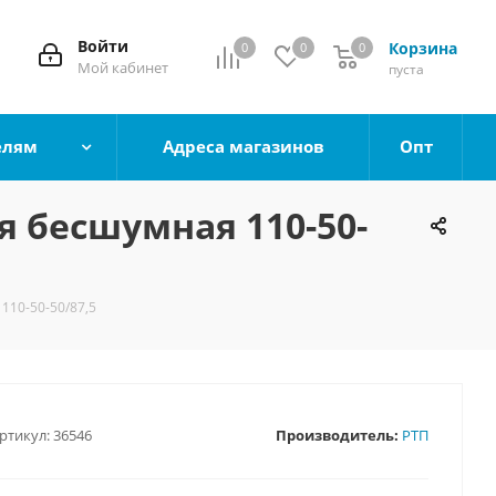
Войти
Корзина
0
0
0
0
Мой кабинет
пуста
елям
Адреса магазинов
Опт
 бесшумная 110-50-
110-50-50/87,5
ртикул:
36546
Производитель:
РТП