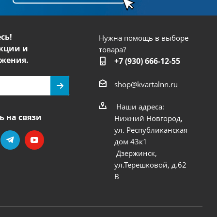
сь!
Нужна помощь в выборе
кции и
товара?
жения.
+7 (930) 666-12-55
shop@kvartalnn.ru
Наши адреса:
ь на связи
Нижний Новгород,
ул. Республиканская
дом 43к1
Дзержинск,
ул.Терешковой, д.62
В