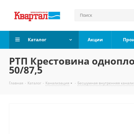
Каталог
Акции
Про
РТП Крестовина однопло
50/87,5
Главная
-
Каталог
-
Канализация
-
Бесшумная внутренняя канали