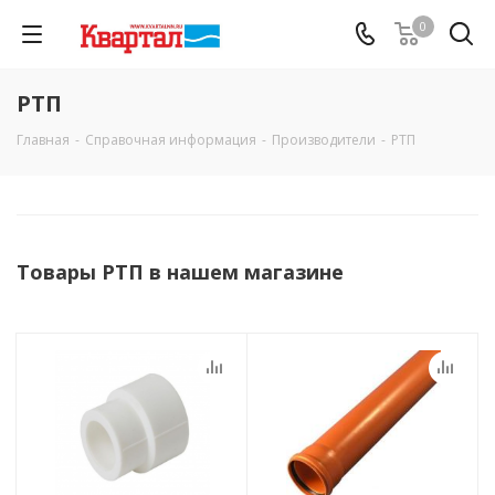
0
РТП
Главная
-
Справочная информация
-
Производители
-
РТП
Товары РТП в нашем магазине