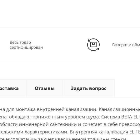
Весь товар
Возврат и об
сертифицирован
оставка
Отзывы
Задать вопрос
ена для монтажа внутренней канализации. Канализационны
на, обладают пониженным уровнем шума. Система BETA ELI
области инженерной сантехники и сочетает в себе превос
льскими характеристиками. Внутренняя канализация ELIT
се эксплуатации за счет увеличенной толщины стенки.