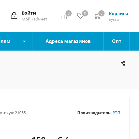
Войти
Корзина
0
0
0
0
Мой кабинет
пуста
елям
Адреса магазинов
Опт
ртикул:
21055
Производитель:
РТП