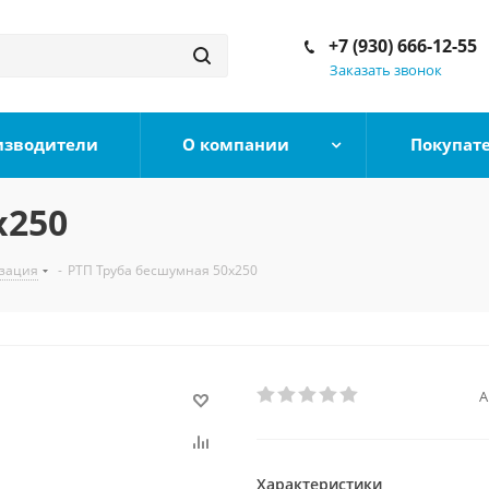
+7 (930) 666-12-55
Заказать звонок
изводители
О компании
Покупат
х250
зация
-
РТП Труба бесшумная 50х250
А
Характеристики