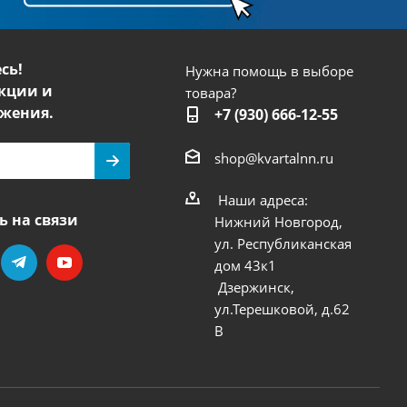
сь!
Нужна помощь в выборе
кции и
товара?
жения.
+7 (930) 666-12-55
shop@kvartalnn.ru
Наши адреса:
ь на связи
Нижний Новгород,
ул. Республиканская
дом 43к1
Дзержинск,
ул.Терешковой, д.62
В