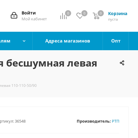
Войти
Корзина
0
0
0
0
Мой кабинет
пуста
елям
Адреса магазинов
Опт
я бесшумная левая
евая 110-110-50/90
ртикул:
36548
Производитель:
РТП