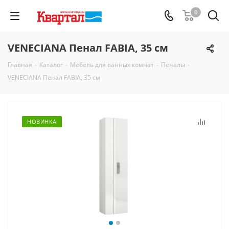
0
VENECIANA Пенал FABIA, 35 см
Главная
-
Каталог
-
Мебель для ванных комнат
-
Пеналы
-
VENECIANA Пенал FABIA, 35 см
НОВИНКА