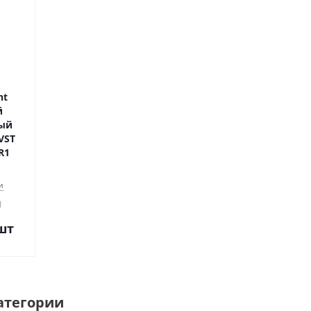
nt
й
ый
VST
 R1
и
1
шт
атегории