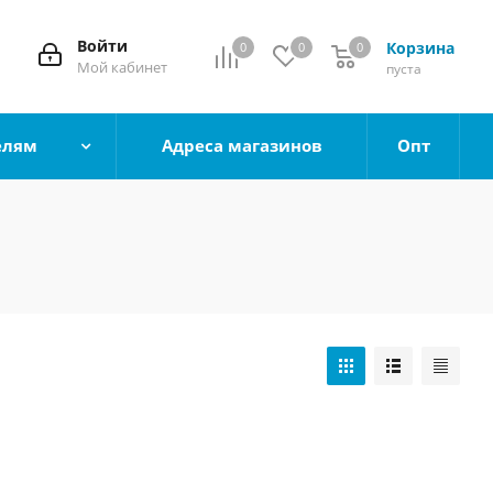
Войти
Корзина
0
0
0
0
Мой кабинет
пуста
елям
Адреса магазинов
Опт