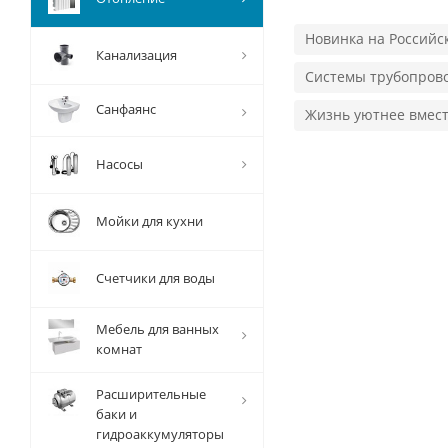
Новинка на Российс
Канализация
Системы трубопров
Санфаянс
Жизнь уютнее вместе
Насосы
Мойки для кухни
Счетчики для воды
Мебель для ванных
комнат
Расширительные
баки и
гидроаккумуляторы