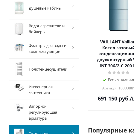
Душевые кабины
Водонагреватели и
бойлеры
VAILLANT Vailla
Фильтры для воды и
Котел газовы
комплектующие
конденсационн
двухконтурный 
INT 306/2-C 200
Полотенцесушители
Есть в наличи
Инженерная
Артикул: 1000388
сантехника
691 150
руб.
/
Запорно-
регулирующая
арматура
Популярные к
Отопление