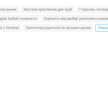
ком рынке
Жесткие крепления для труб
7 причин, почем
одов любой сложности
Оцените наш выбор унитазов и рако
 с Fondital
Полотенцесушители по лучшим ценам
Показ