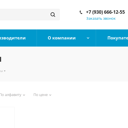
+7 (930) 666-12-55
Заказать звонок
изводители
О компании
Покупат
ы
лы
По алфавиту
По цене