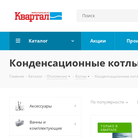
Каталог
Акции
Про
Конденсационные котл
Главная
-
Каталог
-
Отопление
-
Котлы
-
Конденсационные кот
По популярности
Аксессуары
Ванны и
ТОЛЬКО В
комплектующие
КВАРТАЛЕ