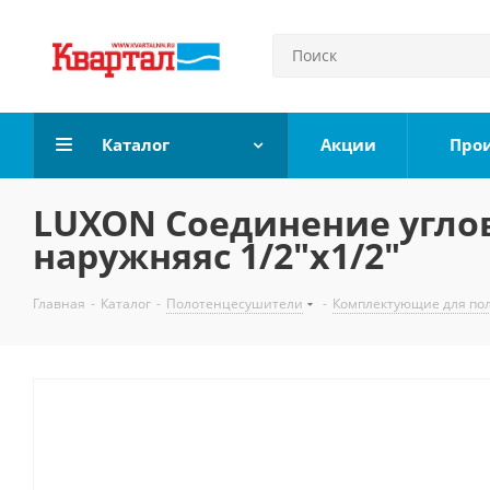
Каталог
Акции
Про
LUXON Соединение угло
наружняяс 1/2"х1/2"
Главная
-
Каталог
-
Полотенцесушители
-
Комплектующие для по