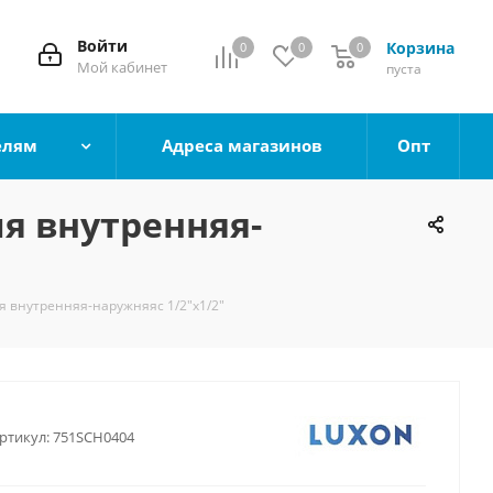
Войти
Корзина
0
0
0
0
Мой кабинет
пуста
елям
Адреса магазинов
Опт
я внутренняя-
 внутренняя-наружняяс 1/2"х1/2"
ртикул:
751SCH0404