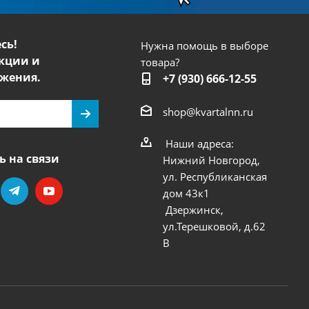
сь!
Нужна помощь в выборе
кции и
товара?
жения.
+7 (930) 666-12-55
shop@kvartalnn.ru
Наши адреса:
ь на связи
Нижний Новгород,
ул. Республиканская
дом 43к1
Дзержинск,
ул.Терешковой, д.62
В