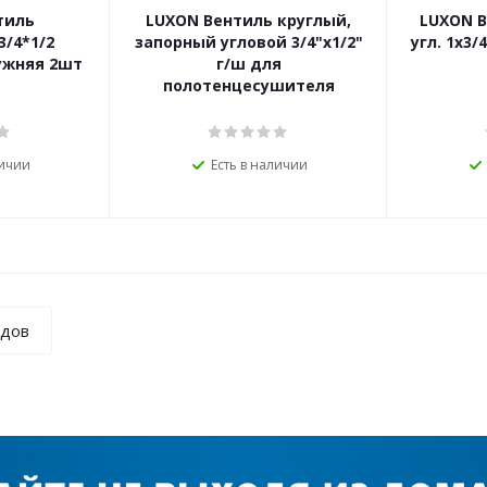
тиль
LUXON Вентиль круглый,
LUXON В
/4*1/2
запорный угловой 3/4"х1/2"
угл. 1х3/
ужняя 2шт
г/ш для
полотенцесушителя
личии
Есть в наличии
ндов