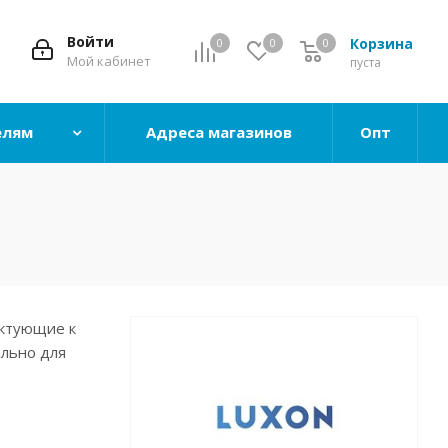
Войти
Корзина
0
0
0
0
Мой кабинет
пуста
елям
Адреса магазинов
Опт
ектующие к
ально для