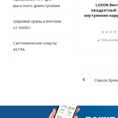
LUXON Вен
высотного домостроения
квадратный 3
внутрянняя-нар
Шаровые краны и вентили
от IVANCI
Есть в на
Сантехнические хомуты
ASTRA
Список бре