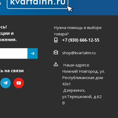
сь!
Нужна помощь в выборе
кции и
товара?
ожения.
+7 (930) 666-12-55
shop@kvartalnn.ru
Наши адреса:
ь на связи
Нижний Новгород, ул.
Республиканская дом
43к1
Дзержинск,
ул.Терешковой, д.62
В