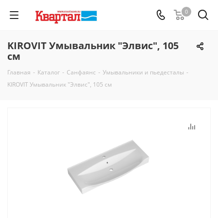
0
KIROVIT Умывальник "Элвис", 105
см
Главная
-
Каталог
-
Санфаянс
-
Умывальники и пьедесталы
-
KIROVIT Умывальник "Элвис", 105 см