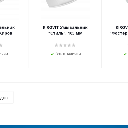
альник
KIROVIT Умывальник
KIRO
 Киров
"Стиль", 105 мм
"Фостер"
личии
Есть в наличии
ндов