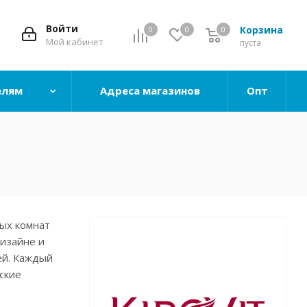
Войти
Корзина
0
0
0
0
Мой кабинет
пуста
елям
Адреса магазинов
Опт
ых комнат
изайне и
ей.
Каждый
ские