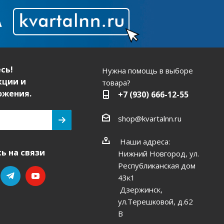
сь!
Нужна помощь в выборе
кции и
товара?
ожения.
+7 (930) 666-12-55
shop@kvartalnn.ru
Наши адреса:
ь на связи
Нижний Новгород, ул.
Республиканская дом
43к1
Дзержинск,
ул.Терешковой, д.62
В