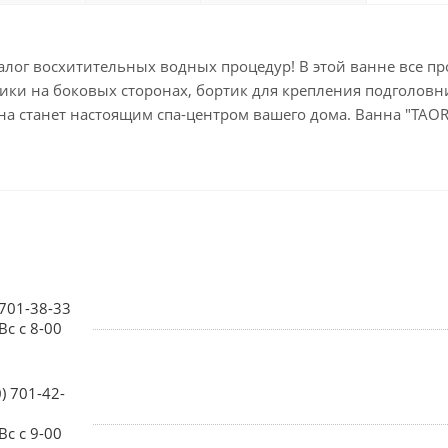
алог восхитительных водных процедур! В этой ванне все п
ки на боковых сторонах, бортик для крепления подголовн
а станет настоящим спа-центром вашего дома. Ванна "TAO
 701-38-33
Вс с 8-00
0) 701-42-
Вс с 9-00