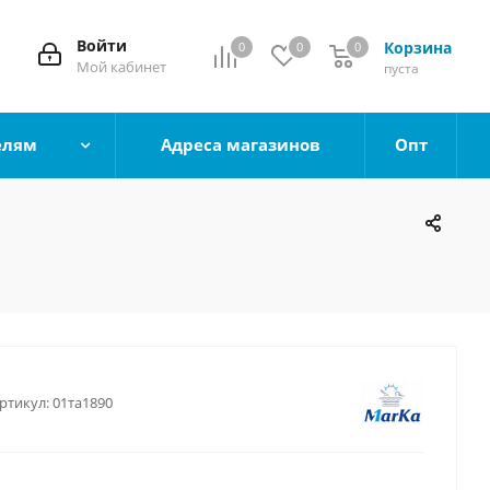
Войти
Корзина
0
0
0
0
Мой кабинет
пуста
елям
Адреса магазинов
Опт
ртикул:
01та1890