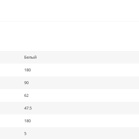
Белый
180
90
62
47.5
180
5