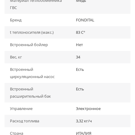
Материал теплообменника
Медь
ГВС
Бренд
FONDITAL
t теплоносителя (макс.)
83 C°
Встроенный бойлер
Нет
Вес, кг
34
Встроенный
Есть
циркуляционный насос
Встроенный
Есть
расширительный бак
Управление
Электронное
Расход топлива
3,32 кг/ч
Страна
ИТАЛИЯ