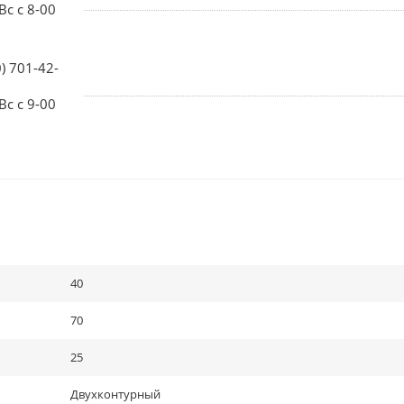
Вс с 8-00
0) 701-42-
Вс с 9-00
40
70
25
Двухконтурный