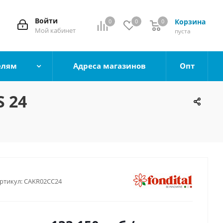
Войти
Корзина
0
0
0
0
Мой кабинет
пуста
елям
Адреса магазинов
Опт
 24
ртикул:
CAKR02CC24