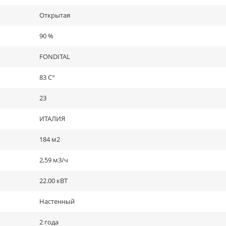
Открытая
90 %
FONDITAL
83 C°
23
ИТАЛИЯ
184 м2
2,59 м3/ч
22.00 кВТ
Настенный
2 года