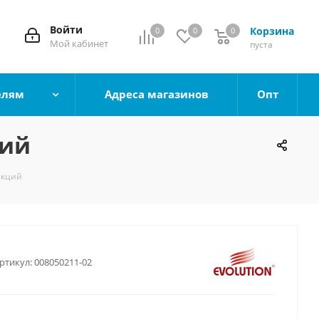
Войти
Корзина
0
0
0
0
Мой кабинет
пуста
елям
Адреса магазинов
Опт
ций
екций
ртикул:
008050211-02