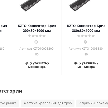
Бриз
KZTO Конвектор Бриз
KZTO Конвектор Бриз
м
200х80х1000 мм
380х80х1000 мм
260-
Артикул: KZTO1000B200-
Артикул: KZTO1000B380-
80
80
Цену уточнять у
Цену уточнять у
менеджера
менеджера
атегории
ком рынке
Жесткие крепления для труб
7 причин, почем