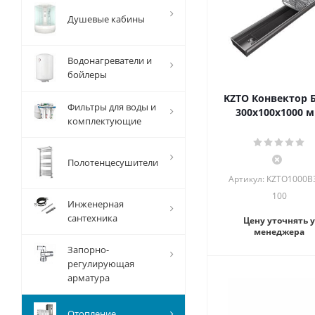
Душевые кабины
Водонагреватели и
бойлеры
KZTO Конвектор 
Фильтры для воды и
300х100х1000 
комплектующие
Полотенцесушители
Артикул: KZTO1000B
100
Инженерная
сантехника
Цену уточнять у
менеджера
Запорно-
регулирующая
арматура
Отопление