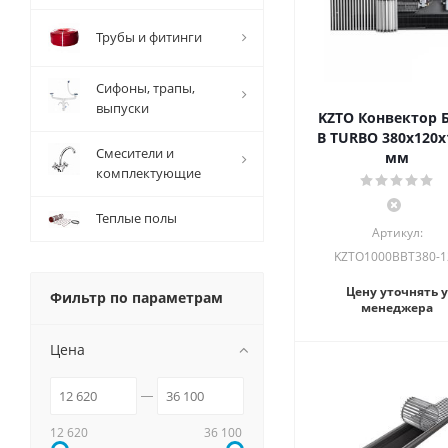
Трубы и фитинги
Сифоны, трапы,
выпуски
KZTO Конвектор 
В TURBO 380х120х
Смесители и
мм
комплектующие
Теплые полы
Артикул:
KZTO1000BВT380-1
Цену уточнять у
Фильтр по параметрам
менеджера
Цена
12 620
36 100