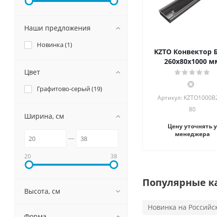
Наши предложения
Новинка (
1
)
KZTO Конвектор 
260х80х1000 м
Цвет
Графитово-серый (
19
)
Артикул: KZTO1000B
80
Ширина, см
Цену уточнять у
менеджера
20
38
Популярные к
Высота, см
Новинка на Российс
Форма