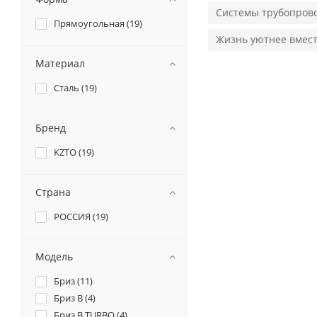
Системы трубопров
Прямоугольная (
19
)
Жизнь уютнее вместе
Материал
Сталь (
19
)
Бренд
KZTO (
19
)
Страна
РОССИЯ (
19
)
Модель
Бриз (
11
)
Бриз В (
4
)
Бриз В TURBO (
4
)