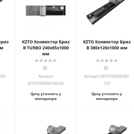
Бриз
KZTO Конвектор Бриз
KZTO Конвектор Бриз
мм
В TURBO 240х85х1000
В 380х120х1000 мм
мм
300-
Артикул:
Артикул: KZTO1000BВ380-
KZTO1000BВT240-85
120
Цену уточнять у
Цену уточнять у
менеджера
менеджера