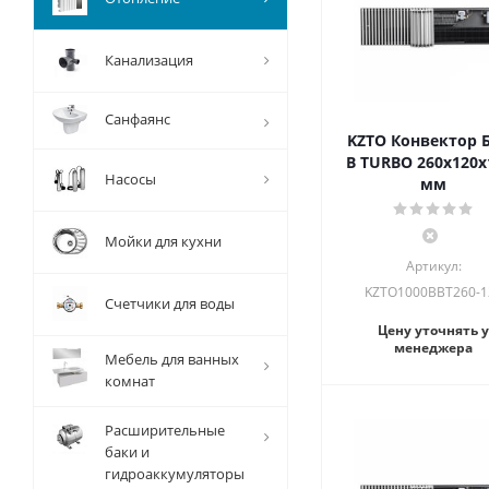
Канализация
Санфаянс
KZTO Конвектор 
В TURBO 260х120х
Насосы
мм
Мойки для кухни
Артикул:
KZTO1000BВT260-1
Счетчики для воды
Цену уточнять у
менеджера
Мебель для ванных
комнат
Расширительные
баки и
гидроаккумуляторы