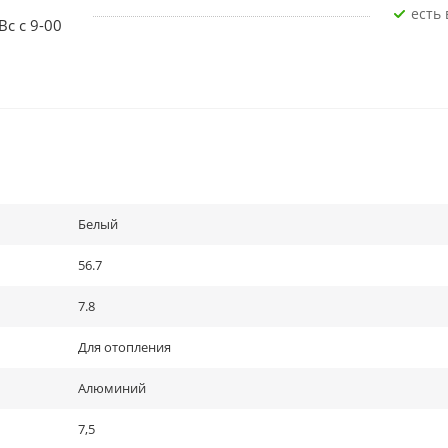
Есть
Вс с 9-00
Белый
56.7
7.8
Для отопления
Алюминий
7,5