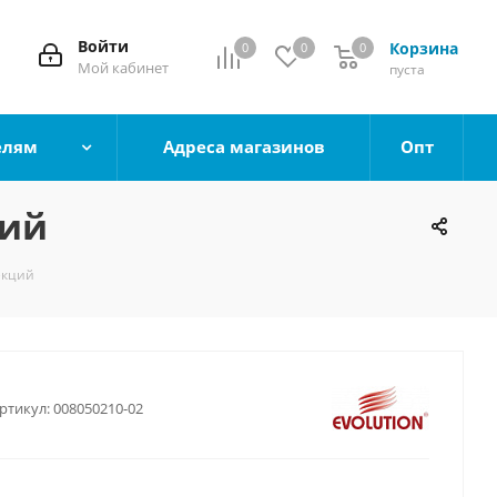
Войти
Корзина
0
0
0
0
Мой кабинет
пуста
елям
Адреса магазинов
Опт
ций
екций
ртикул:
008050210-02