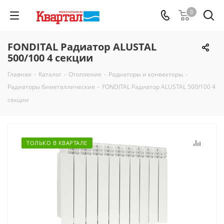
0
FONDITAL Радиатор ALUSTAL
500/100 4 секции
Главная
-
Каталог
-
Отопление
-
Радиаторы и конвекторы
-
Радиаторы биметаллические
-
FONDITAL Радиатор ALUSTAL 500/100 4
секции
ТОЛЬКО В КВАРТАЛЕ